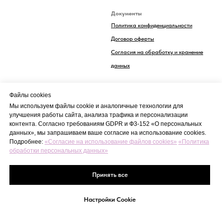
Документы
Политика конфиденциальности
Договор оферты
Согласия на обработку и хранение
данных
Файлы cookies
Реквизиты
организации
Мы используем файлы cookie и аналогичные технологии для
улучшения работы сайта, анализа трафика и персонализации
ИП Исмаилова Анна Владимирова
Номер расчётного счёта
контента. Согласно требованиям GDPR и Ф3-152 «О персональных
40802810201500064147
данных», мы запрашиваем ваше согласие на использование cookies.
БИК 044525999
ИНН 772077630605
Подробнее:
«Согласие на использование файлов cookies»
«Политика
обработки персональных данных»
Принять все
Настройки Cookie
ГЛАВНАЯ
ИЗБРАННОЕ
КОРЗИНА
КАТЕГОРИИ
КОНТАКТЫ