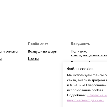
Прайс-лист
Документы
а и оплата
Воздушные шары
Политика
конфиденциальност
ы
Цветы
Договор оферты
Файлы cookies
Согласия на
обработку и
Мы используем файлы co
хранение
сайта, анализа трафика
данных
и Ф3-152 «О персональн
использование cookies.
Подробнее:
«Согласие н
персональных данных»