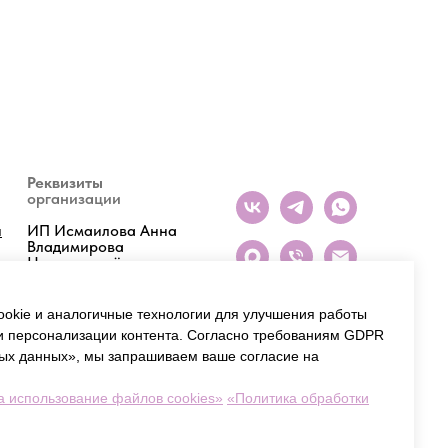
Реквизиты
организации
и
ИП Исмаилова Анна
Владимирова
Номер расчётного
счёта
40802810201500064147
БИК 044525999
okie и аналогичные технологии для улучшения работы
ИНН 772077630605
 и персонализации контента. Согласно требованиям GDPR
ых данных», мы запрашиваем ваше согласие на
а использование файлов cookies»
«Политика обработки