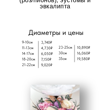
эвкалипта
Диаметры и цены
9-10см
3,740₽
23-25см
10,890₽
11-13см
4,730₽
30см
16,060₽
14-17см
6,050₽
35см
19,580₽
18-20см
7,150₽
21-22см
9,020₽