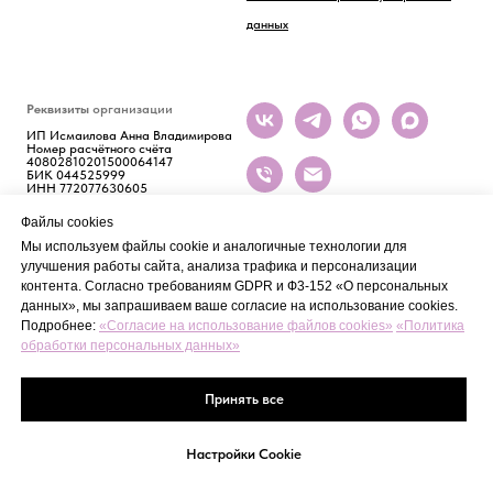
данных
Реквизиты
организации
ИП Исмаилова Анна Владимирова
Номер расчётного счёта
40802810201500064147
БИК 044525999
ИНН 772077630605
Файлы cookies
Мы используем файлы cookie и аналогичные технологии для
улучшения работы сайта, анализа трафика и персонализации
контента. Согласно требованиям GDPR и Ф3-152 «О персональных
данных», мы запрашиваем ваше согласие на использование cookies.
Подробнее:
«Согласие на использование файлов cookies»
«Политика
обработки персональных данных»
Tilda
Made on
Принять все
Настройки Cookie
ГЛАВНАЯ
ИЗБРАННОЕ
КОРЗИНА
КАТЕГОРИИ
КОНТАКТЫ