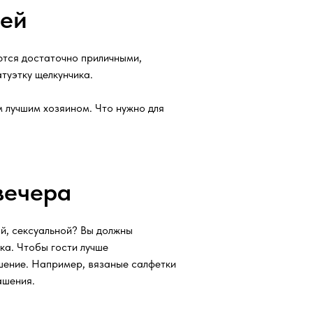
дей
ются достаточно приличными,
атуэтку щелкунчика.
м лучшим хозяином. Что нужно для
вечера
ой, сексуальной? Вы должны
ка. Чтобы гости лучше
шение. Например, вязаные салфетки
ашения.