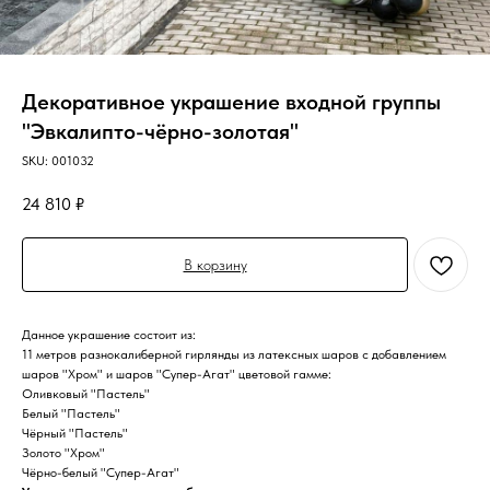
Декоративное украшение входной группы
"Эвкалипто-чёрно-золотая"
SKU:
001032
24 810
₽
В корзину
Данное украшение состоит из:
11 метров разнокалиберной гирлянды из латексных шаров с добавлением
шаров "Хром" и шаров "Супер-Агат" цветовой гамме:
Оливковый "Пастель"
Белый "Пастель"
Чёрный "Пастель"
Золото "Хром"
Чёрно-белый "Супер-Агат"