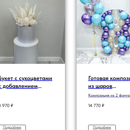
Букет с сухоцветами
Готовая композ
с добавлением
из шаров
живых цветов
"Композиция с
Композиция из 2 фонта
каркасной циф
латексных шаров и ка
8 970
₽
14 770
₽
цифры
8".
Подробнее
Подробнее