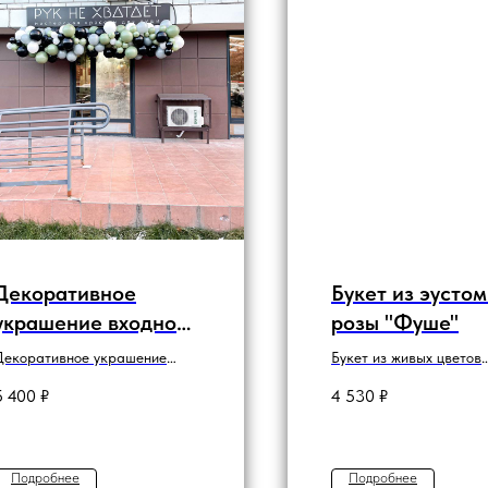
Декоративное
Букет из эустом
украшение входной
розы "Фуше"
группы "Чёрно-
Декоративное украшение
Букет из живых цветов
серо-эвкалиптовая"
воздушными шарами входной
эустомы и розы
5 400
₽
4 530
₽
группы
Подробнее
Подробнее