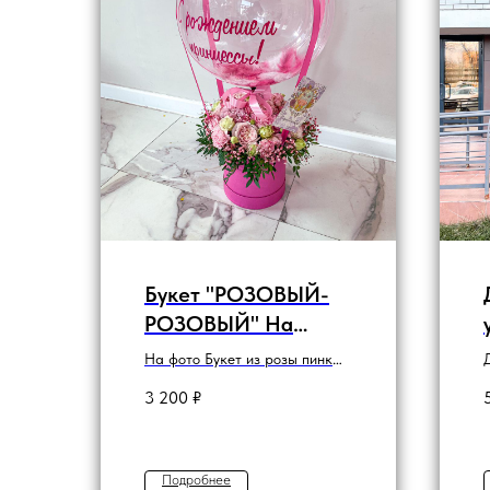
Букет "РОЗОВЫЙ-
РОЗОВЫЙ" На
рождение дочки
На фото Букет из розы пинк
охара, кустовой розы,
3 200
₽
эустомы, диантуса, гипсофилы
и зелени писташ
Подробнее