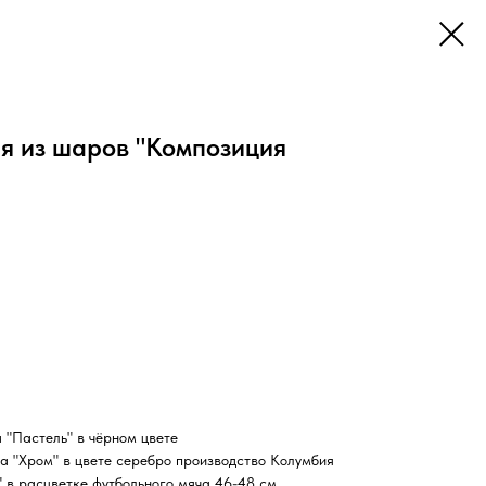
я из шаров "Композиция
 "Пастель" в чёрном цвете
а "Хром" в цвете серебро производство Колумбия
 в расцветке футбольного мяча 46-48 см