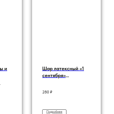
ы и
Шар латексный «1
сентября»
Изумрудный с
листвой
280
₽
Подробнее