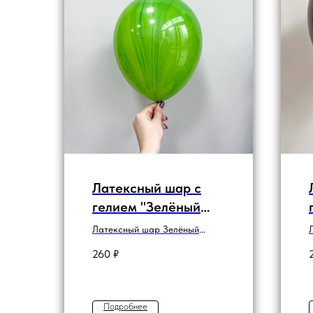
Латексный шар с
гелием "Зелёный
супер агат"
Латексный шар Зелёный
супер агат
260
₽
Подробнее