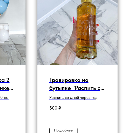
ра 2
Гравировка на
енке
бутылке "Распить со
мной через год"
00 см
Распить со мной через год
500
₽
Подробнее