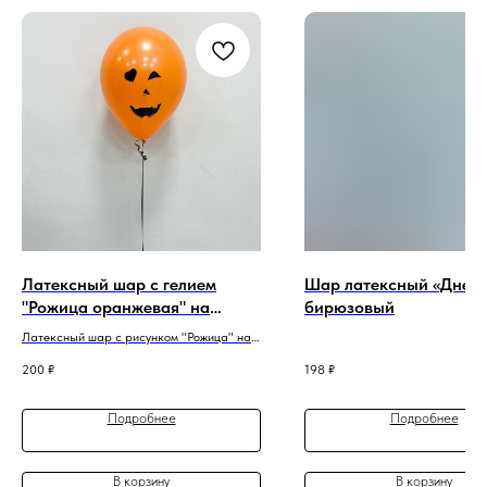
Латексный шар с гелием
Шар латексный «Днев
"Рожица оранжевая" на
бирюзовый
хеллоуин
Латексный шар с рисунком "Рожица" на
хеллоуин
200
₽
198
₽
Подробнее
Подробнее
В корзину
В корзину