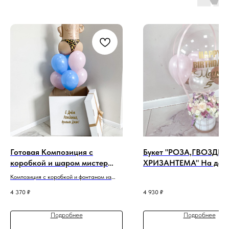
Готовая Композиция с
Букет "РОЗА,ГВОЗДИК
коробкой и шаром мистер
ХРИЗАНТЕМА" На ден
«Пи-пи».
рождения для девочки
Композиция с коробкой и фонтаном из
латексных шаров и шара Мистер Пи
4 370
₽
4 930
₽
Подробнее
Подробнее