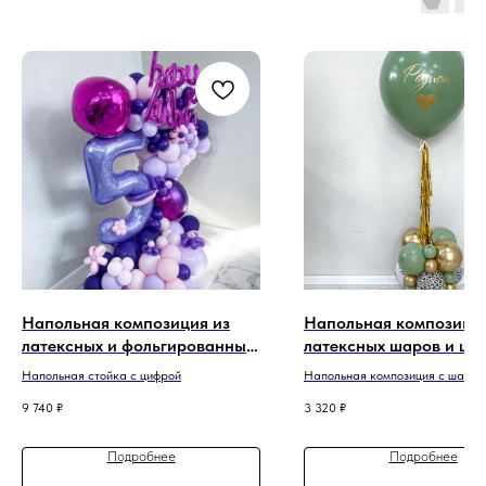
Напольная композиция из
Напольная композиция
латексных и фольгированных
латексных шаров и ша
шаров "Happy Birthday"
"Гигант"
Напольная стойка с цифрой
Напольная композиция с шаром 
сиреневая
украшением кисточками тассел
9 740
₽
3 320
₽
Подробнее
Подробнее