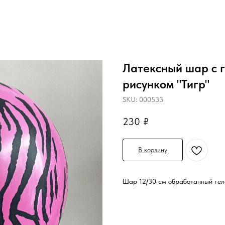
Латексный шар с г
рисунком "Тигр"
SKU:
000533
230
₽
В корзину
Шар 12/30 см обработанный геле