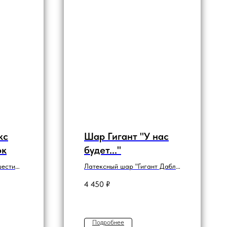
кс
Шар Гигант "У нас
ок
будет..."
шести
Латексный шар "Гигант Дабл
Стафф" с украшением
4 450
₽
шариками.
Подробнее