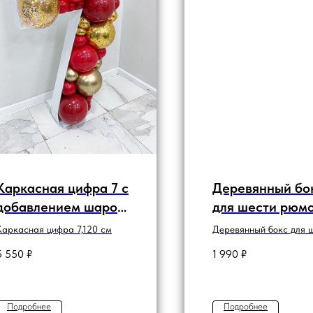
Каркасная цифра 7 с
Деревянный бо
добавлением шаров
для шести рюм
«Хром» и «С
Каркасная цифра 7,120 см
Деревянный бокс для 
конфетти»
рюмок с гравировкой
5 550
₽
1 990
₽
Подробнее
Подробнее