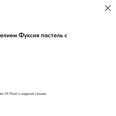
елием Фуксия пастель с
м Hi-Float и надутый гелием