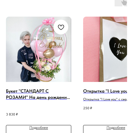
Букет "СТАНДАРТ С
Открытка "I Love you"
РОЗАМИ" На день рождение
Открытка "I Love you" с сердце
мамочки
250
₽
3 830
₽
Подробнее
Подробнее