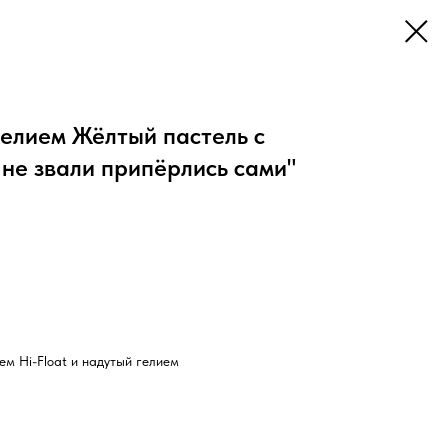
гелием Жёлтый пастель с
не звали припёрлись сами"
м Hi-Float и надутый гелием