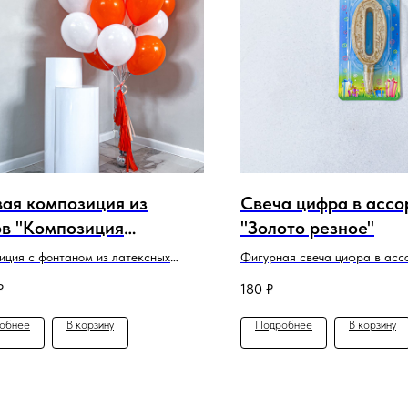
вая композиция из
Свеча цифра в асс
в "Композиция
"Золото резное"
жево-белая".
иция с фонтаном из латексных
Фигурная свеча цифра в асс
₽
180
₽
обнее
В корзину
Подробнее
В корзину