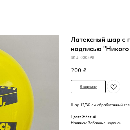
Латексный шар с 
надписью "Никого 
SKU:
000598
200
₽
В корзину
Шар 12/30 см обработанный геле
Цвет.: Жёлтый
Надпись: Забавные надписи