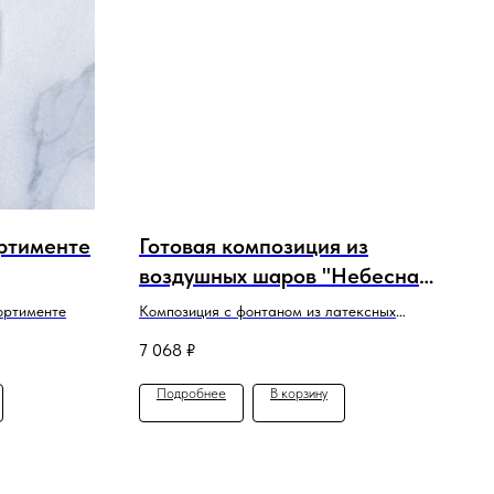
ортименте
Готовая композиция из
воздушных шаров "Небесная
нежность"
ортименте
Композиция с фонтаном из латексных
шаров и шаром гигант в Баббле
7 068
₽
Подробнее
В корзину