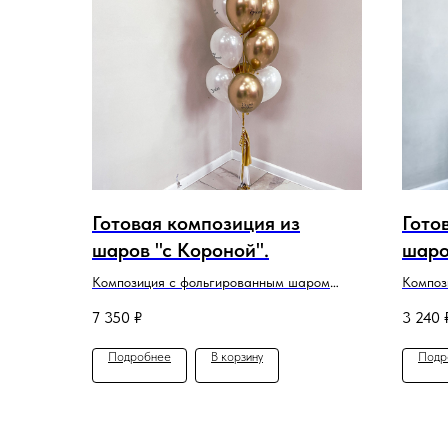
Готовая композиция из
Гото
шаров "с Короной".
шаро
оран
Композиция с фольгированным шаром
Композ
Корона и латексными шарами с надписью
шаров
7 350
₽
3 240
Подробнее
В корзину
Подр