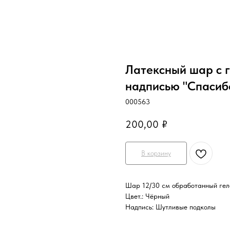
Латексный шар с г
надписью "Спасибо
000563
200,00
₽
В корзину
Шар 12/30 см обработанный геле
Цвет.: Чёрный
Надпись: Шутливые подколы