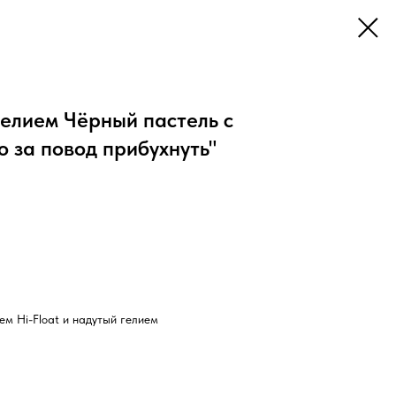
елием Чёрный пастель с
 за повод прибухнуть"
м Hi-Float и надутый гелием