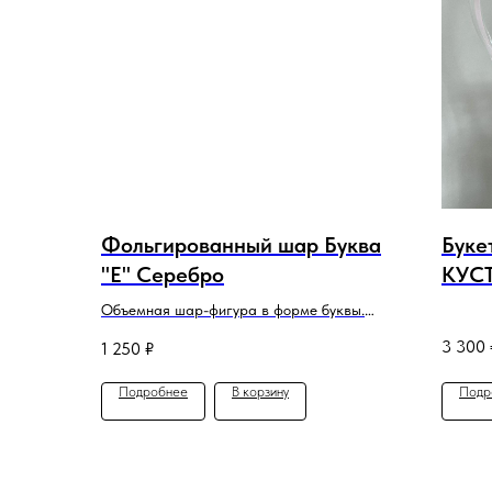
Фольгированный шар Буква
Буке
"E" Серебро
КУС
юбил
Объемная шар-фигура в форме буквы.
Высота надутой буквы 66 см.
3 300
1 250
₽
Подробнее
В корзину
Подр