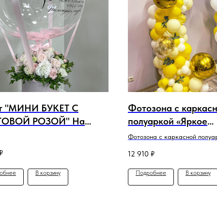
т "МИНИ БУКЕТ С
Фотозона с каркас
ТОВОЙ РОЗОЙ" На
полуаркой «Яркое
ей
солнышко».
Фотозона с каркасной полуа
₽
12 910
₽
обнее
В корзину
Подробнее
В корзину