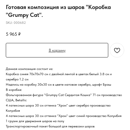
Готовая композиция из шаров "Коробка
"Grumpy Cat".
SKU:
000682
5 965
₽
В корзину
Данная композиция состоит из:
Коробка синяя 70х70х70 см с двойной лентой в цветах белый 3.8 см и
серебро 1.2 см
Надпись на коробку 30х30 см в цвете матовое серебро, шрифт Браш
В коробке:
Фольгированная фигура "Grumpy Cat Сердитая Кошка" 71 см производство
США, Betallic
4 латексных шара 30 см оттенка "Хром" цвет серебро производство
Колумбия
4 латексных шара 30 см оттенка "Хром" цвет синий производство Колумбия
1 грузик для удержания шаров на полу
Транспортировочный пакет большой для перевозки шаров