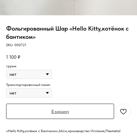
Фольгированный Шар «Hello Kitty,котёнок с
бантиком»
SKU:
000721
1 100
₽
грузик
Транспортировочный пакет
В корзину
«Hello Kitty,котёнок с бантиком»,66см,производство Испания,Flexmetal