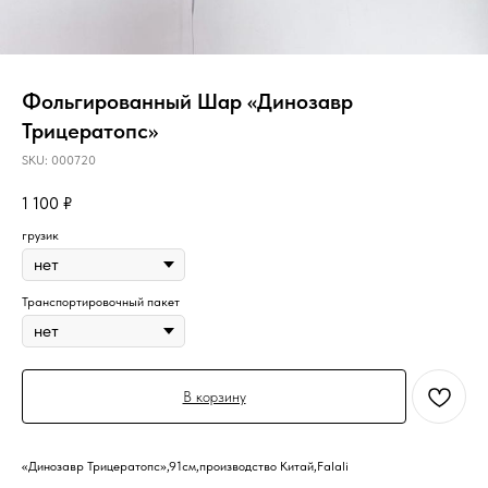
Фольгированный Шар «Динозавр
Трицератопс»
SKU:
000720
1 100
₽
грузик
Транспортировочный пакет
В корзину
«Динозавр Трицератопс»,91см,производство Китай,Falali