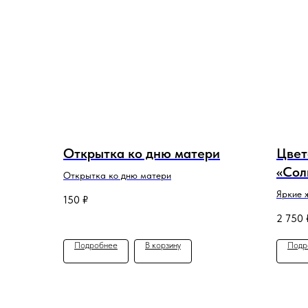
Открытка ко дню матери
Цвет
«Сол
Открытка ко дню матери
Яркие 
150
₽
композ
2 750
настро
подарко
Подробнее
В корзину
Подр