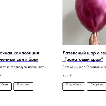
очная композиция
Латексный шар с г
нечный сентябрь»
"Гранатовый хром"
желтые гладиолусы наполняют
Латексный шар Гранатовый 
ицию теплом, светом и праздничным
₽
250
₽
ением, делая ее идеальным
м к 1 сентября.
обнее
В корзину
Подробнее
В корзину