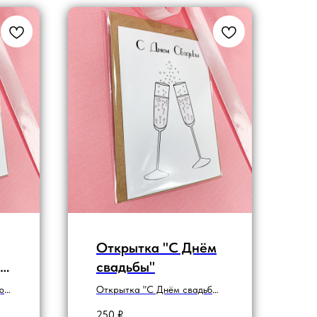
Открытка "С Днём
свадьбы"
ре
Открытка "С Днём свадьбы"
м
с бокалами
250
₽