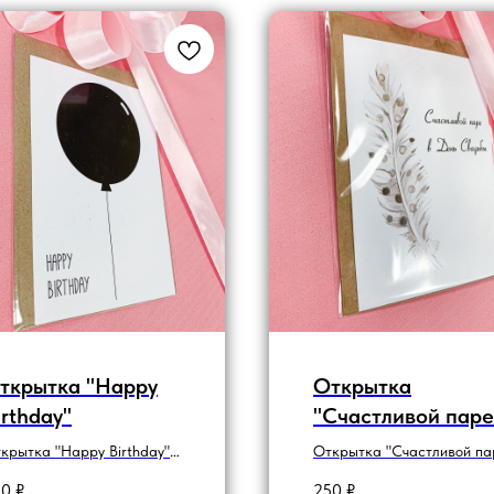
ткрытка "Happy
Открытка
irthday"
"Счастливой паре
,в день свадьбы"
крытка "Happy Birthday"
Открытка "Счастливой па
шариком
,в день свадьбы" с букето
50
₽
250
₽