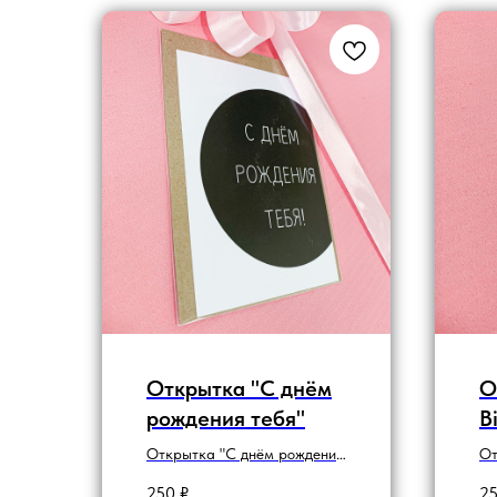
Открытка "С днём
О
рождения тебя"
B
Открытка "С днём рождения
От
тебя" с кругом
с 
250
₽
2