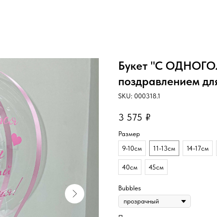
Букет "С ОДНОГ
поздравлением дл
SKU:
000318.1
3 575
₽
Размер
9-10см
11-13см
14-17см
40см
45см
Bubbles