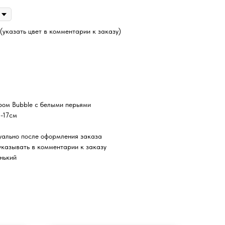
(указать цвет в комментарии к заказу)
ром Bubble с белыми перьями
4-17см
уально после оформления заказа
указывать в комментарии к заказу
нький