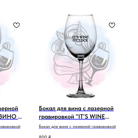
азерной
Бокал для вина с лазерной
 ВИНО НА
гравировкой "IT’S WINE
O’CLOCK"
равировкой
Бокал для вина с лазерной гравировкой
800
₽