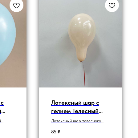
 с
Латексный шар с
й
гелием Телесный
"Пастель"
й
Латексный шар телесного
цвета оттенка "Пастель" 13см
85
₽