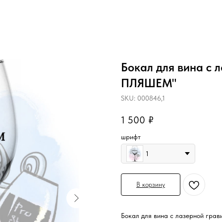
Бокал для вина с 
ПЛЯШЕМ"
SKU:
000846,1
1 500
₽
шрифт
1
В корзину
Бокал для вина с лазерной грав